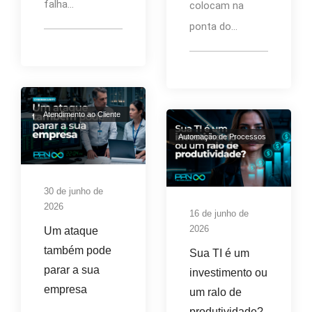
falha...
colocam na
ponta do...
Atendimento ao Cliente
Automação de Processos
30 de junho de
2026
16 de junho de
2026
Um ataque
também pode
Sua TI é um
parar a sua
investimento ou
empresa
um ralo de
produtividade?