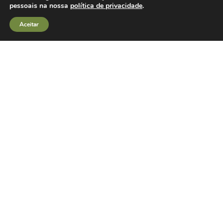
pessoais na nossa
política de privacidade
.
Aceitar
Políticas de Integridade
Privacidade de Dados
Canal de Denúncias
Fale Conosco