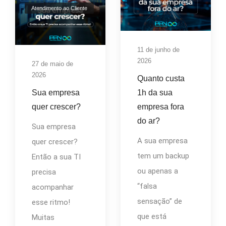
Atendimento ao Cliente
11 de junho de
2026
27 de maio de
2026
Quanto custa
Sua empresa
1h da sua
quer crescer?
empresa fora
do ar?
Sua empresa
A sua empresa
quer crescer?
tem um backup
Então a sua TI
ou apenas a
precisa
“falsa
acompanhar
sensação” de
esse ritmo!
que está
Muitas