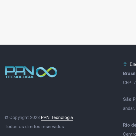
En
Brasí
CEP: 
São P
andar,
© Copyright 2023
PPN Tecnologia
Rio d
Todos os direitos reservados.
Centr