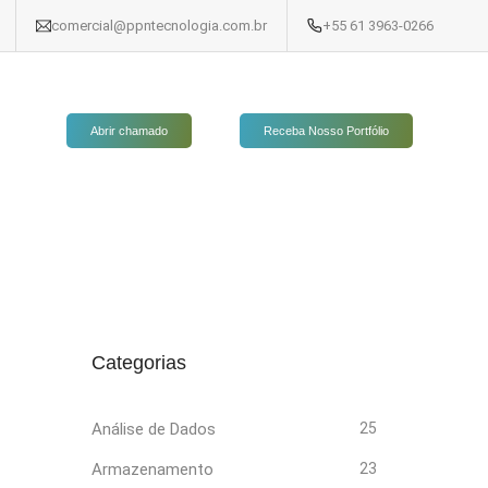
comercial@ppntecnologia.com.br
+55 61 3963-0266
Abrir chamado
Receba Nosso Portfólio
Categorias
Análise de Dados
25
Armazenamento
23