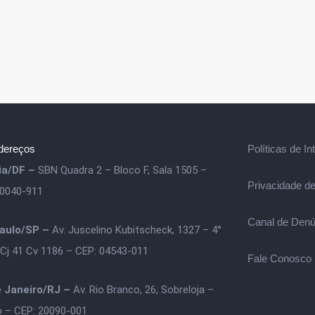
dereços
Políticas de In
lia/DF –
SBN Quadra 2 – Bloco F, Sala 1505 –
Privacidade d
70040-911
Canal de Denú
aulo/SP –
Av. Juscelino Kubitscheck, 1327 – 4°
 Cj 41 Cv 1186 – CEP: 04543-011
Fale Conosco
e Janeiro/RJ –
Av. Rio Branco, 26, Sobreloja –
o – CEP: 20090-001