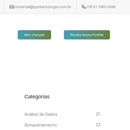
comercial@ppntecnologia.com.br
+55 61 3963-0266
Abrir chamado
Receba Nosso Portfólio
Categorias
Análise de Dados
25
Armazenamento
23