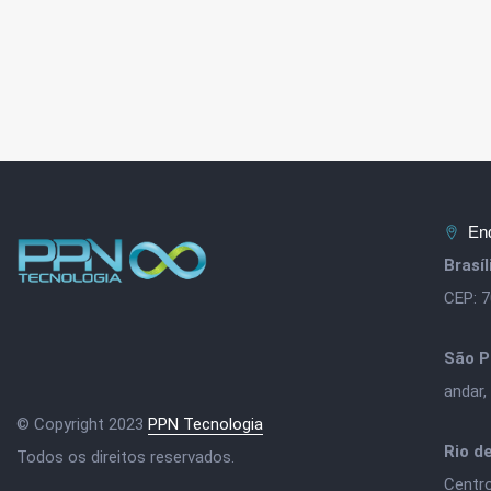
En
Brasí
CEP: 
São P
andar,
© Copyright 2023
PPN Tecnologia
Rio d
Todos os direitos reservados.
Centr