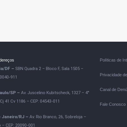
dereços
Políticas de In
lia/DF –
SBN Quadra 2 – Bloco F, Sala 1505 –
Privacidade d
70040-911
Canal de Denú
aulo/SP –
Av. Juscelino Kubitscheck, 1327 – 4°
 Cj 41 Cv 1186 – CEP: 04543-011
Fale Conosco
e Janeiro/RJ –
Av. Rio Branco, 26, Sobreloja –
o – CEP: 20090-001