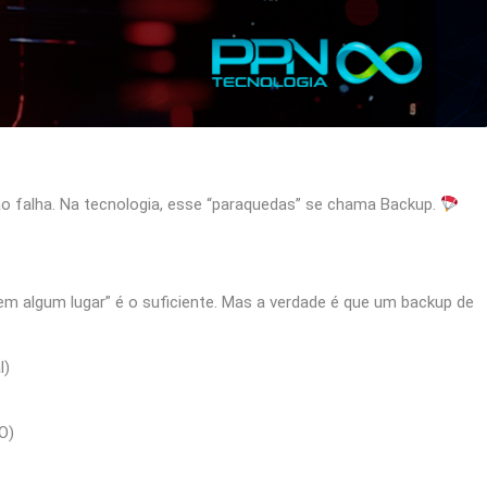
o falha. Na tecnologia, esse “paraquedas” se chama Backup.
em algum lugar” é o suficiente. Mas a verdade é que um backup de
l)
O)