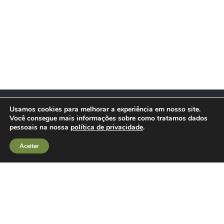
Usamos cookies para melhorar a experiência em nosso site.
Você consegue mais informações sobre como tratamos dados
Políticas de Integridade
pessoais na nossa
política de privacidade
.
Aceitar
Privacidade de Dados
Canal de Denúncias
Fale Conosco