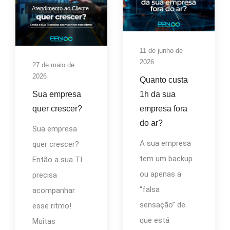
Atendimento ao Cliente
11 de junho de
2026
27 de maio de
2026
Quanto custa
Sua empresa
1h da sua
quer crescer?
empresa fora
do ar?
Sua empresa
A sua empresa
quer crescer?
tem um backup
Então a sua TI
ou apenas a
precisa
“falsa
acompanhar
sensação” de
esse ritmo!
que está
Muitas