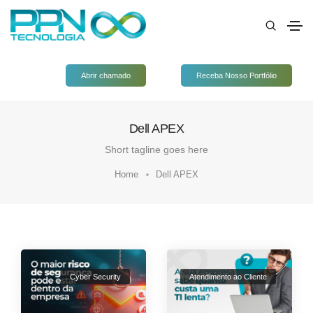
Abrir chamado
Receba Nosso Portfólio
Dell APEX
Short tagline goes here
Home
Dell APEX
Cyber Security
Atendimento ao Cliente