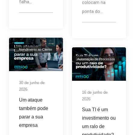
falha...
colocam na
ponta do...
Atendimento ao Cliente
Automação de Processos
30 de junho de
2026
16 de junho de
2026
Um ataque
também pode
Sua TI é um
parar a sua
investimento ou
empresa
um ralo de
produtividade?