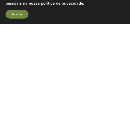
pessoais na nossa
política de privacidade
.
Aceitar
Políticas de Integridade
Privacidade de Dados
Canal de Denúncias
Fale Conosco